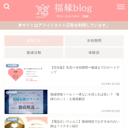
本サイトはアフィリエイト広告を利用しています。
最新記事
冷却期間
復縁活動
体験談
冷却期間
【完全版】失恋〜冷却期間〜復縁までのロードマ
ップ
2024年1月23日
冷却期間
復縁情報ツール！一体なにを信じれば良い？「復
縁のホント」を徹底解説
2023年8月16日
冷却期間
【電話占いヴェルニ】復縁相談でおすすめの占い
師は？イチオシ紹介