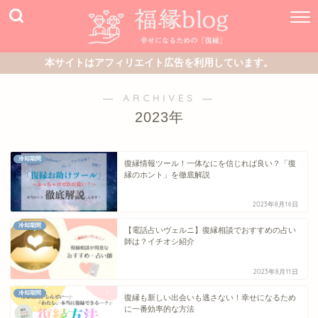
本サイトはアフィリエイト広告を利用しています。
― ARCHIVES ―
2023年
冷却期間
復縁情報ツール！一体なにを信じれば良い？「復
縁のホント」を徹底解説
2023年8月16日
冷却期間
【電話占いヴェルニ】復縁相談でおすすめの占い
師は？イチオシ紹介
2023年8月11日
冷却期間
復縁も新しい出会いも逃さない！幸せになるため
に一番効率的な方法