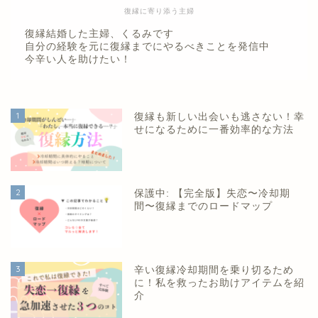
復縁に寄り添う主婦
復縁結婚した主婦、くるみです
自分の経験を元に復縁までにやるべきことを発信中
今辛い人を助けたい！
1
復縁も新しい出会いも逃さない！幸
せになるために一番効率的な方法
2
保護中: 【完全版】失恋〜冷却期
間〜復縁までのロードマップ
3
辛い復縁冷却期間を乗り切るため
に！私を救ったお助けアイテムを紹
介