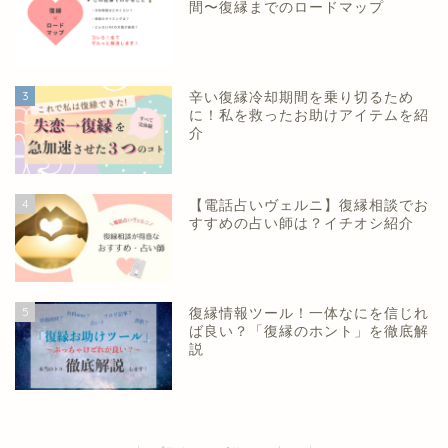
間〜復縁までのロードマップ
3
辛い復縁冷却期間を乗り切るため
に！私を救ったお助けアイテムを紹
介
4
【電話占いヴェルニ】復縁相談でお
すすめの占い師は？イチオシ紹介
5
復縁情報ツール！一体なにを信じれ
ば良い？「復縁のホント」を徹底解
説